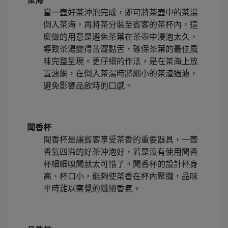
茶海
當一壺好茶沖泡完成，即可將茶壺中的茶湯
倒入茶海，再將茶分裝至賓客的茶杯內，這
麼做的用意是避免茶葉在茶壺中浸泡太久，
導致茶湯變得苦澀黏舌，確保茶葉的最佳風
味完整呈現。更仔細的作法，是在茶海上放
置濾網，在倒入茶湯時將細小的茶渣過濾，
避免影響品飲時的口感。
聞香杯
聞香杯是讓賓客享受茶香的重要器具，一壺
香氣四溢的好茶沖泡好，若是沒有使用聞香
杯細細嗅聞就太可惜了。聞香杯的設計杯身
高、杯口小，能夠使茶香在杯內聚攏，品味
平時難以察覺的纖細香氣。