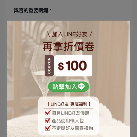
與否的重要關鍵。
使用礦泉水泡茶可以讓茶去除澀味，茶味更純正鮮
美。但由於礦泉水中含有鈣、鎂，與茶葉裡的胺基
酸會發生作用，使茶色變深。
建議使用
軟水
沖泡，因為軟水的礦物質含量低，不
會影響到茶湯風味，是最能夠呈現茶葉原貌的水
質。
延伸閱讀｜
TDS是什麼？五大點帶你瞭解 TDS 與水質好壞的關聯
泡茶用水 極軟水推薦｜澳洲格里姆 Cape Grim 雨
幕水