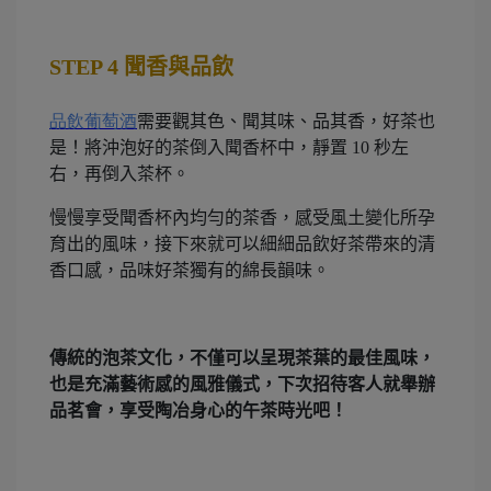
STEP 4
聞香與品飲
品飲葡萄酒
需要觀其色、聞其味、品其香，好茶也
是！將沖泡好的茶倒入聞香杯中，靜置 10 秒左
右，再倒入茶杯。
慢慢享受聞香杯內均勻的茶香，感受風土變化所孕
育出的風味，接下來就可以細細品飲好茶帶來的清
香口感，品味好茶獨有的綿長韻味。
傳統的泡茶文化，不僅可以呈現茶葉的最佳風味，
也是充滿藝術感的風雅儀式，下次招待客人就舉辦
品茗會，享受陶冶身心的午茶時光吧！