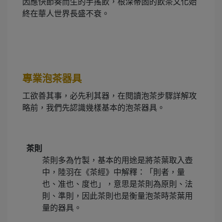
因應快節奏而生的手搖飲，根深蒂固的飲茶文化始
終在華人世界長盛不衰。
專業泡茶器具
工欲善其事，必先利其器，在閱讀泡茶步驟詳解攻
略前，我們先認識幾樣基本的泡茶器具。
茶則
茶則多為竹製，基本的用途是將茶葉取入壺
中，陸羽在《茶經》中解釋：「則者，量
也、准也、度也」，意思是茶則為原則、法
則、準則，因此茶則也是衡量泡茶時茶葉用
量的器具。