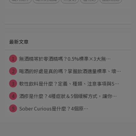
最新文章
1
無酒精等於零酒精嗎？0.5%標準×3大無⋯
2
喝酒的好處是真的嗎？掌握飲酒適量標準、壞⋯
3
軟性飲料是什麼？定義、種類、注意事項與S⋯
4
酒疹是什麼？4種症狀＆5個緩解方式，讓你⋯
5
Sober Curious是什麼？4個原⋯