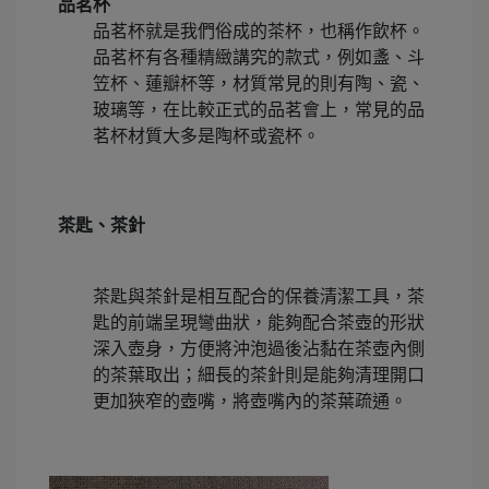
品茗杯
品茗杯就是我們俗成的茶杯，也稱作飲杯。
品茗杯有各種精緻講究的款式，例如盞、斗
笠杯、蓮瓣杯等，材質常見的則有陶、瓷、
玻璃等，在比較正式的品茗會上，常見的品
茗杯材質大多是陶杯或瓷杯。
茶匙、茶針
茶匙與茶針是相互配合的保養清潔工具，茶
匙的前端呈現彎曲狀，能夠配合茶壺的形狀
深入壺身，方便將沖泡過後沾黏在茶壺內側
的茶葉取出；細長的茶針則是能夠清理開口
更加狹窄的壺嘴，將壺嘴內的茶葉疏通。