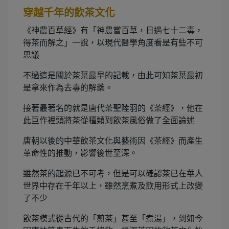
穿越千年的飲茶文化
《神農百草經》有「神農嘗百草，日遇七十二毒，
得茶而解之」一說，以現代醫學角度看是有些不可
思議
不過這是關於茶葉最早的記載，由此可知茶葉最初
是拿來作為去毒的解藥。
接著最著名的就是唐代茶聖陸羽的《茶經》，他在
此巨作裡頭將茶從種類到飲茶風俗做了全面論述
唐朝以後的中華飲茶文化與藝術因《茶經》而產生
革命性的推動，影響後世至深。
雖然茶的起源已不可考，但是可以確認茶已在華人
世界中存在千年以上，雖然烹煮及飲用形式上改變
了不少
飲茶模式從古代的「煎茶」甚至「煮湯」，到如今