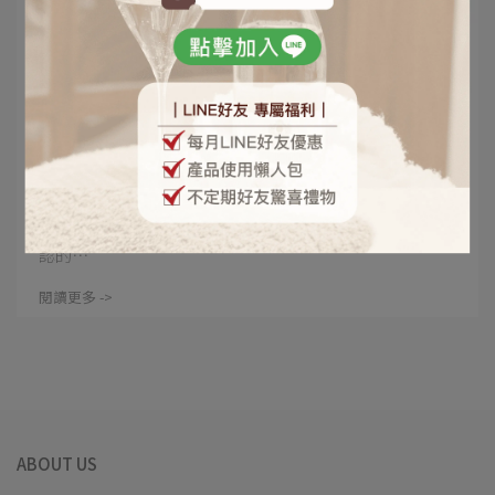
marketing02 | 2022-12-14
與世界名廚對話－保羅博古斯(Paul Bocuse)
| 芳時品味
提到料理，大家都會覺得法式料理很厲害，而法國人公
認的⋯
閱讀更多 ->
ABOUT US