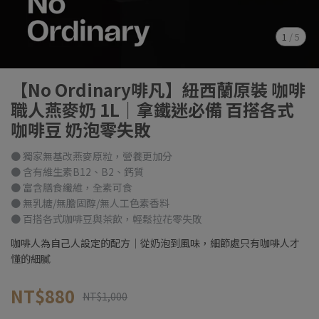
1
/
5
【No Ordinary啡凡】紐西蘭原裝 咖啡
職人燕麥奶 1L｜拿鐵迷必備 百搭各式
咖啡豆 奶泡零失敗
● 獨家無基改燕麥原粒，營養更加分
● 含有維生素B12、B2、鈣質
● 富含膳食纖維，全素可食
● 無乳糖/無膽固醇/無人工色素香料
● 百搭各式咖啡豆與茶飲，輕鬆拉花零失敗
咖啡人為自己人設定的配方｜從奶泡到風味，細節處只有咖啡人才
懂的細膩
NT$880
NT$1,000