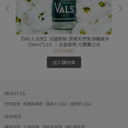
【VALS 法兒】法國原裝 頂級天然氣泡礦泉水
【
750ml*12入 ｜法皇御用 凡爾賽之水
葡
NT$2,600
加入購物車
ABOUT US
芳時哲學
媒體與專題
礦泉水 Q&A
植物奶 Q&A
SERVICE
購物須知
企業採購
退換貨政策
隱私權政策