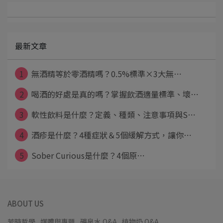
最新文章
1
無酒精等於零酒精嗎？0.5%標準×3大無⋯
2
喝酒的好處是真的嗎？掌握飲酒適量標準、壞⋯
3
軟性飲料是什麼？定義、種類、注意事項與S⋯
4
酒疹是什麼？4種症狀＆5個緩解方式，讓你⋯
5
Sober Curious是什麼？4個原⋯
ABOUT US
芳時哲學
媒體與專題
礦泉水 Q&A
植物奶 Q&A