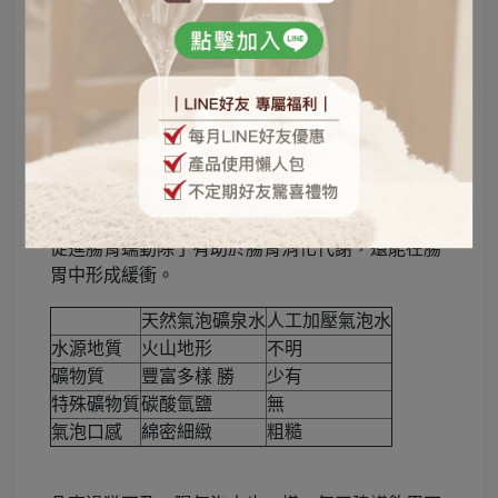
人工機器打氣的更綿密細緻。然而市面上大多數的
氣泡水是將人工機器將二氧化碳以高壓注入純水或
天然水中，所以相較之下氣泡粗糙外，更缺少天然
礦物質，尤其是「碳酸氫鹽」！
「碳酸氫鹽」聽起來或許有些陌生，但在人體中能
起到良好的幫助，因為過量飲用含氣飲料或氣泡水
可能會造成二氧化碳在胃中過度釋放而增加胃酸，
然而天然氣泡水中的「碳酸氫鹽」可以中和胃酸，
促進腸胃蠕動除了有助於腸胃消化代謝，還能在腸
胃中形成緩衝。
天然氣泡礦泉水
人工加壓氣泡水
水源地質
火山地形
不明
礦物質
豐富多樣 勝
少有
特殊礦物質
碳酸氫鹽
無
氣泡口感
綿密細緻
粗糙